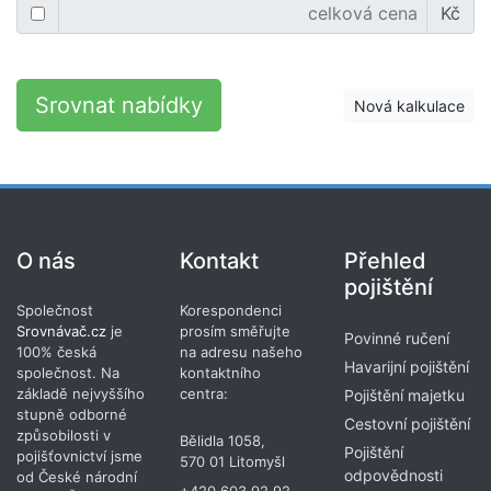
Kč
Srovnat nabídky
Nová kalkulace
O nás
Kontakt
Přehled
pojištění
Společnost
Korespondenci
Srovnávač.cz
je
prosím směřujte
Povinné ručení
100% česká
na adresu našeho
Havarijní pojištění
společnost. Na
kontaktního
základě nejvyššího
centra:
Pojištění majetku
stupně odborné
Cestovní pojištění
způsobilosti v
Bělidla 1058,
Pojištění
pojišťovnictví jsme
570 01 Litomyšl
odpovědnosti
od České národní