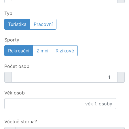
Typ
Turistika
Pracovní
Sporty
Rekreační
Zimní
Rizikové
Počet osob
Věk osob
Včetně storna?