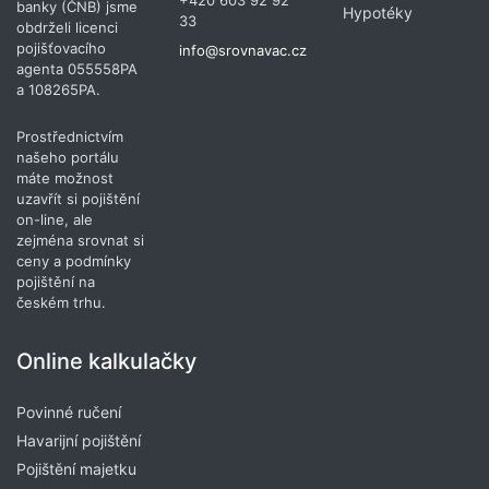
+420 603 92 92
banky (ČNB) jsme
Hypotéky
33
obdrželi licenci
pojišťovacího
info@srovnavac.cz
agenta 055558PA
a 108265PA.
Prostřednictvím
našeho portálu
máte možnost
uzavřít si pojištění
on-line, ale
zejména srovnat si
ceny a podmínky
pojištění na
českém trhu.
Online kalkulačky
Povinné ručení
Havarijní pojištění
Pojištění majetku